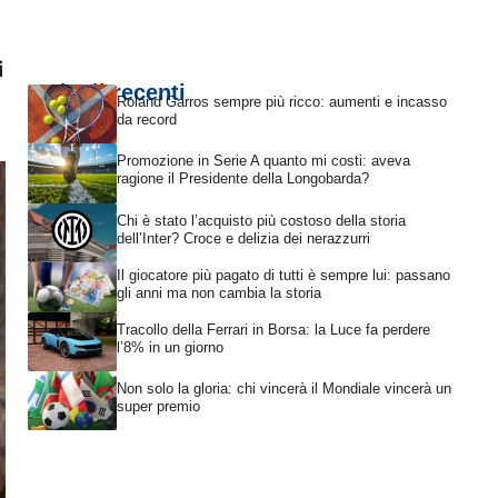
i
Articoli recenti
Roland Garros sempre più ricco: aumenti e incasso
da record
Promozione in Serie A quanto mi costi: aveva
ragione il Presidente della Longobarda?
Chi è stato l’acquisto più costoso della storia
dell’Inter? Croce e delizia dei nerazzurri
Il giocatore più pagato di tutti è sempre lui: passano
gli anni ma non cambia la storia
Tracollo della Ferrari in Borsa: la Luce fa perdere
l’8% in un giorno
Non solo la gloria: chi vincerà il Mondiale vincerà un
super premio