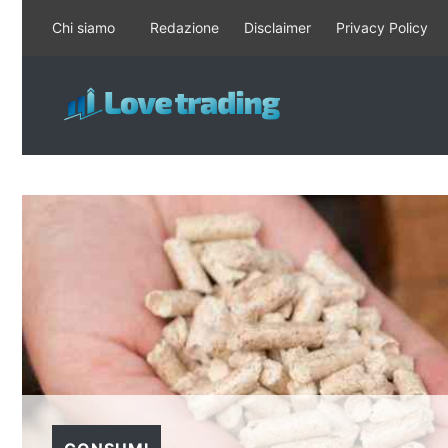
Vai
Chi siamo
Redazione
Disclaimer
Privacy Policy
al
contenuto