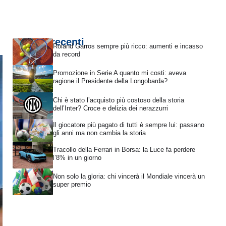
Articoli recenti
Roland Garros sempre più ricco: aumenti e incasso
da record
Promozione in Serie A quanto mi costi: aveva
ragione il Presidente della Longobarda?
Chi è stato l’acquisto più costoso della storia
dell’Inter? Croce e delizia dei nerazzurri
Il giocatore più pagato di tutti è sempre lui: passano
gli anni ma non cambia la storia
Tracollo della Ferrari in Borsa: la Luce fa perdere
l’8% in un giorno
Non solo la gloria: chi vincerà il Mondiale vincerà un
super premio