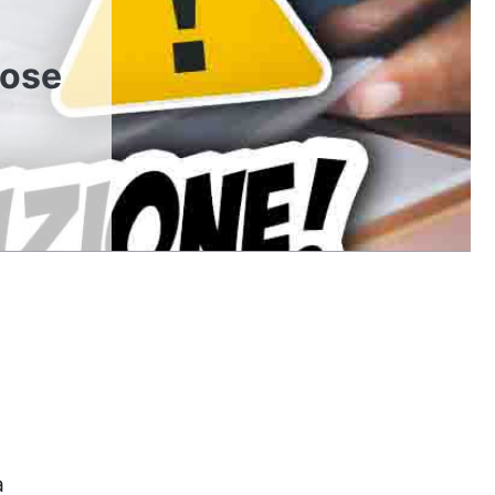
cose
a