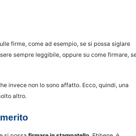
sulle firme, come ad esempio, se si possa siglare
sere sempre leggibile, oppure su come firmare, s
e invece non lo sono affatto. Ecco, quindi, una
olto altro.
 merito
se si possa
firmare in stampatello
. Ebbene, è