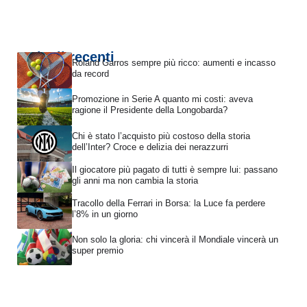
Articoli recenti
Roland Garros sempre più ricco: aumenti e incasso
da record
Promozione in Serie A quanto mi costi: aveva
ragione il Presidente della Longobarda?
Chi è stato l’acquisto più costoso della storia
dell’Inter? Croce e delizia dei nerazzurri
Il giocatore più pagato di tutti è sempre lui: passano
gli anni ma non cambia la storia
Tracollo della Ferrari in Borsa: la Luce fa perdere
l’8% in un giorno
Non solo la gloria: chi vincerà il Mondiale vincerà un
super premio