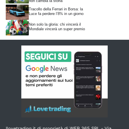
non cambia la storia
Tracollo della Ferrari in Borsa: la
Luce fa perdere l’8% in un giorno
Non solo la gloria: chi vincerà il
Mondiale vincerà un super premio
Ilovetrading.it di proprietà di WEB 365 SRL - Via