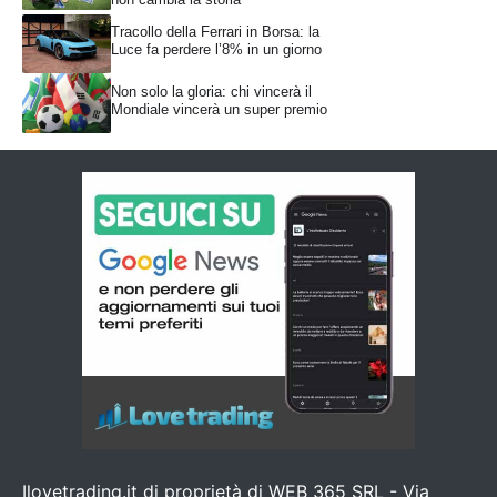
Tracollo della Ferrari in Borsa: la
Luce fa perdere l’8% in un giorno
Non solo la gloria: chi vincerà il
Mondiale vincerà un super premio
Ilovetrading.it di proprietà di WEB 365 SRL - Via