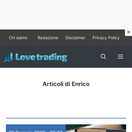
Vai
Chi siamo
Redazione
Disclaimer
Privacy Policy
al
contenuto
Me
Articoli di Enrico