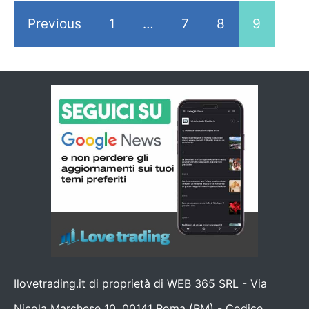
Previous
1
…
7
8
9
Ilovetrading.it di proprietà di WEB 365 SRL - Via
Nicola Marchese 10, 00141 Roma (RM) - Codice