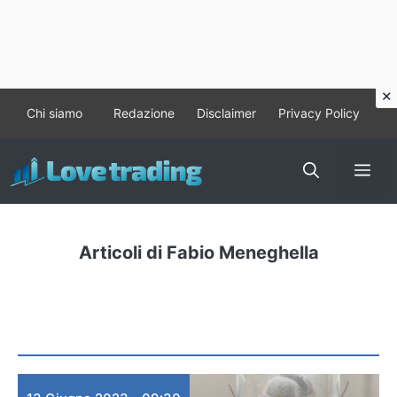
Vai
Chi siamo
Redazione
Disclaimer
Privacy Policy
al
contenuto
Me
Articoli di Fabio Meneghella