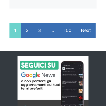
1
2
3
…
100
Next