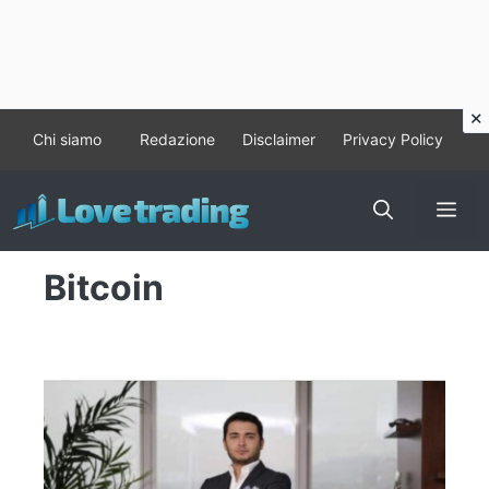
Vai
Chi siamo
Redazione
Disclaimer
Privacy Policy
al
contenuto
Me
Bitcoin