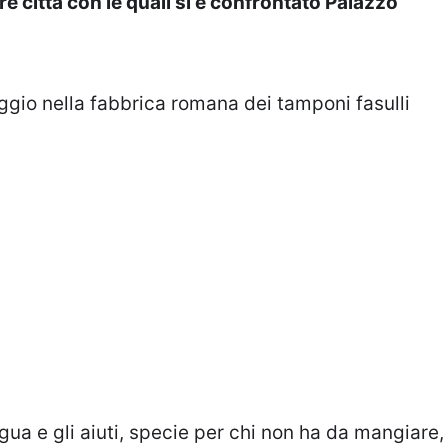
re città con le quali si è confrontato Palazzo
ggio nella fabbrica romana dei tamponi fasulli
ngua e gli aiuti, specie per chi non ha da mangiare,