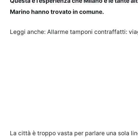
Questa è l’esperienza che Milano e le tante alt
Marino hanno trovato in comune.
Leggi anche:
Allarme tamponi contraffatti: via
La città è troppo vasta per parlare una sola li