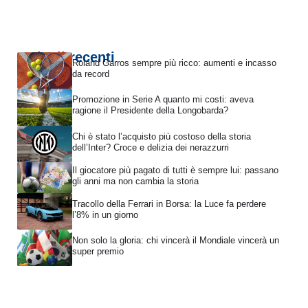
Articoli recenti
Roland Garros sempre più ricco: aumenti e incasso
da record
Promozione in Serie A quanto mi costi: aveva
ragione il Presidente della Longobarda?
Chi è stato l’acquisto più costoso della storia
dell’Inter? Croce e delizia dei nerazzurri
Il giocatore più pagato di tutti è sempre lui: passano
gli anni ma non cambia la storia
Tracollo della Ferrari in Borsa: la Luce fa perdere
l’8% in un giorno
Non solo la gloria: chi vincerà il Mondiale vincerà un
super premio