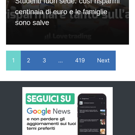
Studenti fuori sede: così risparmi
centinaia di euro e le famiglie
sono salve
1
2
3
…
419
Next