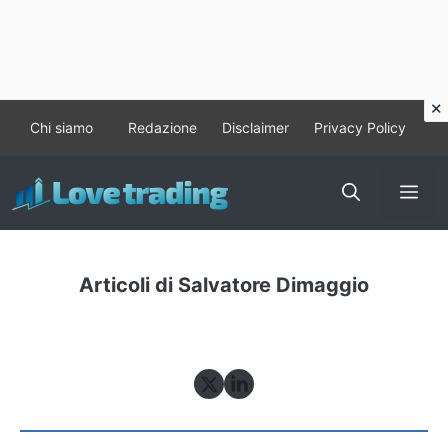
Vai
Chi siamo
Redazione
Disclaimer
Privacy Policy
al
contenuto
Me
Articoli di Salvatore Dimaggio