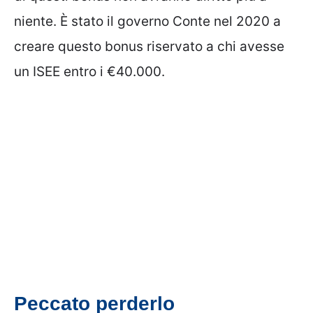
niente. È stato il governo Conte nel 2020 a
creare questo bonus riservato a chi avesse
un ISEE entro i €40.000.
Peccato perderlo