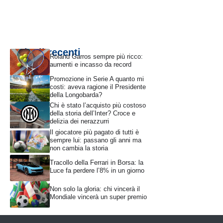
Articoli recenti
Roland Garros sempre più ricco:
aumenti e incasso da record
Promozione in Serie A quanto mi
costi: aveva ragione il Presidente
della Longobarda?
Chi è stato l’acquisto più costoso
della storia dell’Inter? Croce e
delizia dei nerazzurri
Il giocatore più pagato di tutti è
sempre lui: passano gli anni ma
non cambia la storia
Tracollo della Ferrari in Borsa: la
Luce fa perdere l’8% in un giorno
Non solo la gloria: chi vincerà il
Mondiale vincerà un super premio