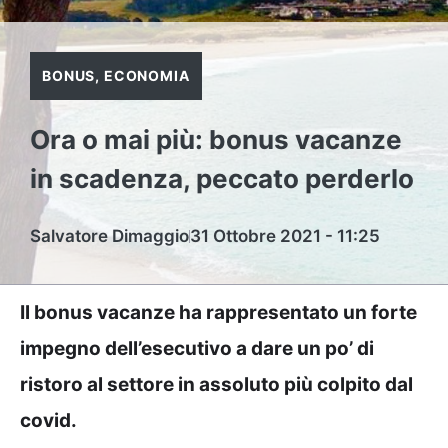
BONUS
,
ECONOMIA
Ora o mai più: bonus vacanze
in scadenza, peccato perderlo
Salvatore Dimaggio
31 Ottobre 2021 - 11:25
Il bonus vacanze ha rappresentato un forte
impegno dell’esecutivo a dare un po’ di
ristoro al settore in assoluto più colpito dal
covid.