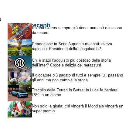
a
Articoli recenti
Roland Garros sempre più ricco: aumenti e incasso
da record
Promozione in Serie A quanto mi costi: aveva
ragione il Presidente della Longobarda?
o
Chi è stato l’acquisto più costoso della storia
dell’Inter? Croce e delizia dei nerazzurri
Il giocatore più pagato di tutti è sempre lui: passano
gli anni ma non cambia la storia
Tracollo della Ferrari in Borsa: la Luce fa perdere
l’8% in un giorno
Non solo la gloria: chi vincerà il Mondiale vincerà un
super premio