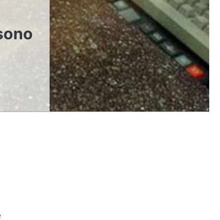
 sono
e