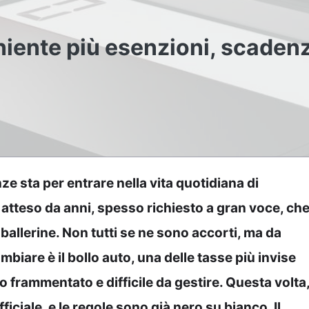
niente più esenzioni, scaden
e sta per entrare nella vita quotidiana di
tteso da anni, spesso richiesto a gran voce, ch
allerine. Non tutti se ne sono accorti, ma da
mbiare è il
bollo auto
, una delle tasse più invise
o frammentato e difficile da gestire. Questa volta
ficiale, e le regole sono già nero su bianco. Il