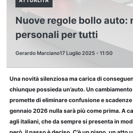
ATTUALITÀ
Nuove regole bollo auto: 
personali per tutti
Gerardo Marciano
17 Luglio 2025 - 11:50
Una novità silenziosa ma carica di conseguenz
chiunque possieda un’auto. Un cambiamento a
promette di eliminare confusione e scadenze b
gennaio 2026 nulla sarà più come prima. A ca
agli italiani, che da sempre si presenta in mod
però, il passo è deciso. C’è un piano, un atto uf