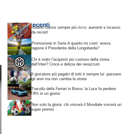
Articoli recenti
Roland Garros sempre più ricco: aumenti e incasso
da record
Promozione in Serie A quanto mi costi: aveva
ragione il Presidente della Longobarda?
Chi è stato l’acquisto più costoso della storia
dell’Inter? Croce e delizia dei nerazzurri
Il giocatore più pagato di tutti è sempre lui: passano
gli anni ma non cambia la storia
Tracollo della Ferrari in Borsa: la Luce fa perdere
l’8% in un giorno
Non solo la gloria: chi vincerà il Mondiale vincerà un
super premio