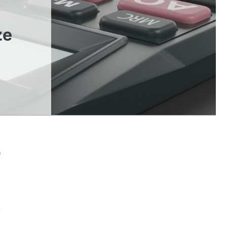
ze
e
,