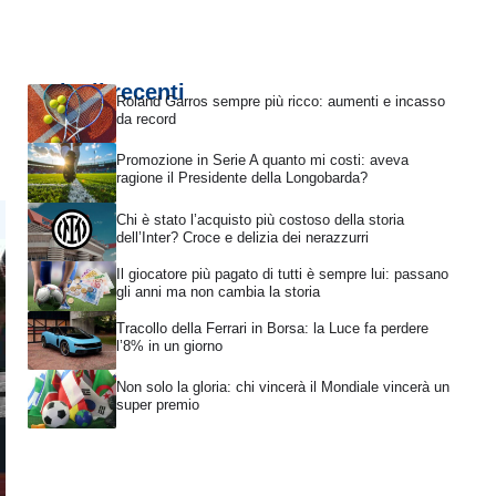
Articoli recenti
Roland Garros sempre più ricco: aumenti e incasso
da record
Promozione in Serie A quanto mi costi: aveva
ragione il Presidente della Longobarda?
Chi è stato l’acquisto più costoso della storia
dell’Inter? Croce e delizia dei nerazzurri
Il giocatore più pagato di tutti è sempre lui: passano
gli anni ma non cambia la storia
Tracollo della Ferrari in Borsa: la Luce fa perdere
l’8% in un giorno
Non solo la gloria: chi vincerà il Mondiale vincerà un
super premio