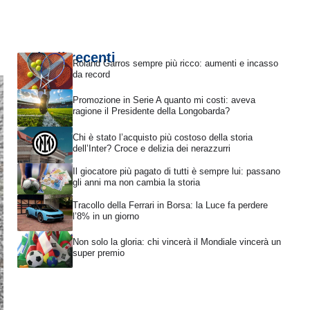
Articoli recenti
Roland Garros sempre più ricco: aumenti e incasso
da record
Promozione in Serie A quanto mi costi: aveva
ragione il Presidente della Longobarda?
Chi è stato l’acquisto più costoso della storia
dell’Inter? Croce e delizia dei nerazzurri
Il giocatore più pagato di tutti è sempre lui: passano
gli anni ma non cambia la storia
Tracollo della Ferrari in Borsa: la Luce fa perdere
l’8% in un giorno
Non solo la gloria: chi vincerà il Mondiale vincerà un
super premio