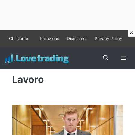
Vai
Chi siamo
Redazione
Disclaimer
Privacy Policy
al
contenuto
Me
Lavoro