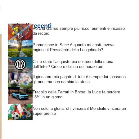
i
Articoli recenti
Roland Garros sempre più ricco: aumenti e incasso
da record
Promozione in Serie A quanto mi costi: aveva
ragione il Presidente della Longobarda?
Chi è stato l’acquisto più costoso della storia
dell’Inter? Croce e delizia dei nerazzurri
Il giocatore più pagato di tutti è sempre lui: passano
gli anni ma non cambia la storia
Tracollo della Ferrari in Borsa: la Luce fa perdere
l’8% in un giorno
Non solo la gloria: chi vincerà il Mondiale vincerà un
super premio