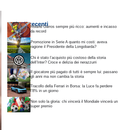
Articoli recenti
Roland Garros sempre più ricco: aumenti e incasso
da record
Promozione in Serie A quanto mi costi: aveva
ragione il Presidente della Longobarda?
Chi è stato l’acquisto più costoso della storia
dell’Inter? Croce e delizia dei nerazzurri
Il giocatore più pagato di tutti è sempre lui: passano
gli anni ma non cambia la storia
Tracollo della Ferrari in Borsa: la Luce fa perdere
l’8% in un giorno
Non solo la gloria: chi vincerà il Mondiale vincerà un
super premio