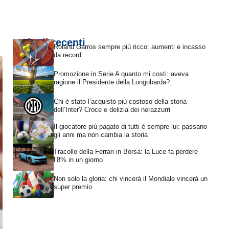
Articoli recenti
Roland Garros sempre più ricco: aumenti e incasso
da record
Promozione in Serie A quanto mi costi: aveva
ragione il Presidente della Longobarda?
Chi è stato l’acquisto più costoso della storia
dell’Inter? Croce e delizia dei nerazzurri
Il giocatore più pagato di tutti è sempre lui: passano
gli anni ma non cambia la storia
Tracollo della Ferrari in Borsa: la Luce fa perdere
l’8% in un giorno
Non solo la gloria: chi vincerà il Mondiale vincerà un
super premio