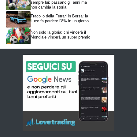
sempre lui: passano gli anni ma
non cambia la storia
Tracollo della Ferrari in Borsa: la
Luce fa perdere l’8% in un giorno
Non solo la gloria: chi vincerà il
Mondiale vincerà un super premio