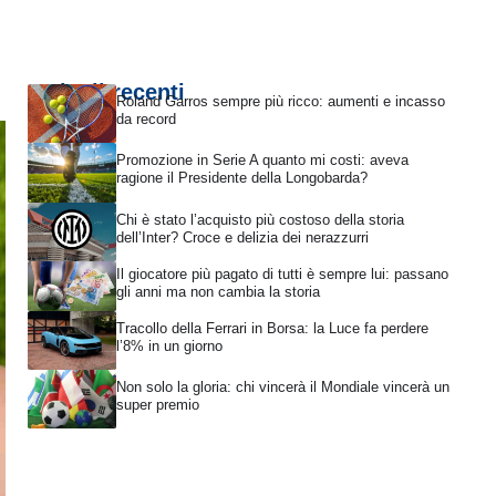
Articoli recenti
Roland Garros sempre più ricco: aumenti e incasso
da record
Promozione in Serie A quanto mi costi: aveva
ragione il Presidente della Longobarda?
Chi è stato l’acquisto più costoso della storia
dell’Inter? Croce e delizia dei nerazzurri
Il giocatore più pagato di tutti è sempre lui: passano
gli anni ma non cambia la storia
Tracollo della Ferrari in Borsa: la Luce fa perdere
l’8% in un giorno
Non solo la gloria: chi vincerà il Mondiale vincerà un
super premio