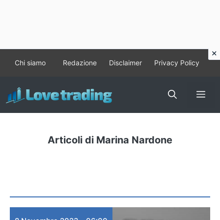
Vai
Chi siamo
Redazione
Disclaimer
Privacy Policy
al
contenuto
Me
Articoli di Marina Nardone