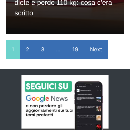
diete e perde 110 kg: cosa c’era
scritto
1
2
3
…
19
Next