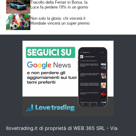
Tracollo della Ferrari in Borsa: la
Luce fa perdere l’8% in un giorno
Non solo la gloria: chi vincerà il
Mondiale vincerà un super premio
Ilovetrading.it di proprietà di WEB 365 SRL - Via