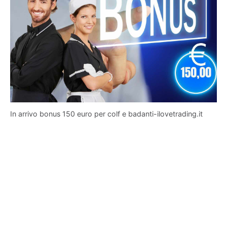
In arrivo bonus 150 euro per colf e badanti-ilovetrading.it