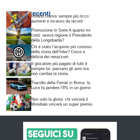
Articoli recenti
Roland Garros sempre più ricco:
aumenti e incasso da record
Promozione in Serie A quanto mi
costi: aveva ragione il Presidente
della Longobarda?
Chi è stato l’acquisto più costoso
della storia dell’Inter? Croce e
delizia dei nerazzurri
Il giocatore più pagato di tutti è
sempre lui: passano gli anni ma
non cambia la storia
Tracollo della Ferrari in Borsa: la
Luce fa perdere l’8% in un giorno
Non solo la gloria: chi vincerà il
Mondiale vincerà un super premio