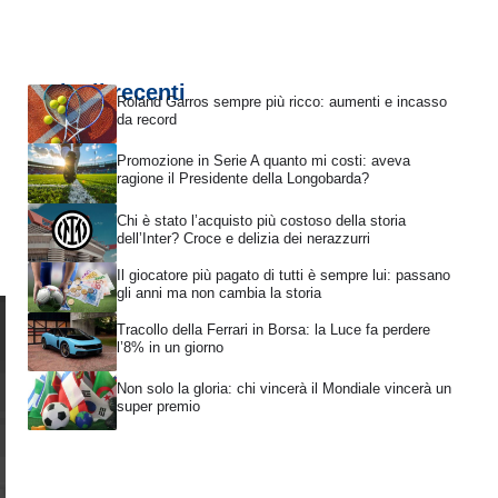
Articoli recenti
Roland Garros sempre più ricco: aumenti e incasso
da record
Promozione in Serie A quanto mi costi: aveva
ragione il Presidente della Longobarda?
Chi è stato l’acquisto più costoso della storia
dell’Inter? Croce e delizia dei nerazzurri
Il giocatore più pagato di tutti è sempre lui: passano
gli anni ma non cambia la storia
Tracollo della Ferrari in Borsa: la Luce fa perdere
l’8% in un giorno
Non solo la gloria: chi vincerà il Mondiale vincerà un
super premio