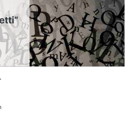
etti”
.
n