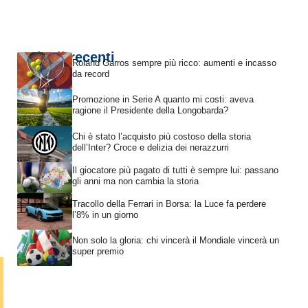
Articoli recenti
Roland Garros sempre più ricco: aumenti e incasso
da record
Promozione in Serie A quanto mi costi: aveva
ragione il Presidente della Longobarda?
Chi è stato l’acquisto più costoso della storia
dell’Inter? Croce e delizia dei nerazzurri
Il giocatore più pagato di tutti è sempre lui: passano
gli anni ma non cambia la storia
Tracollo della Ferrari in Borsa: la Luce fa perdere
l’8% in un giorno
Non solo la gloria: chi vincerà il Mondiale vincerà un
super premio