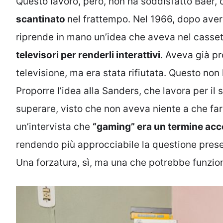
Questo lavoro, però, non ha soddisfatto Baer,
scantinato
nel frattempo. Nel 1966, dopo aver 
riprende in mano un’idea che aveva nel casset
televisori per renderli interattivi
. Aveva già p
televisione, ma era stata rifiutata. Questo non 
Proporre l’idea alla Sanders, che lavora per il 
superare, visto che non aveva niente a che fare
un’intervista che
“gaming” era un termine acce
rendendo più approcciabile la questione prese
Una forzatura, sì, ma una che potrebbe funzio