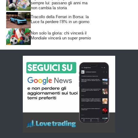
sempre lui: passano gli anni ma
non cambia la storia
Tracollo della Ferrari in Borsa: la
Luce fa perdere l’8% in un giorno
Non solo la gloria: chi vincerà il
Mondiale vincerà un super premio