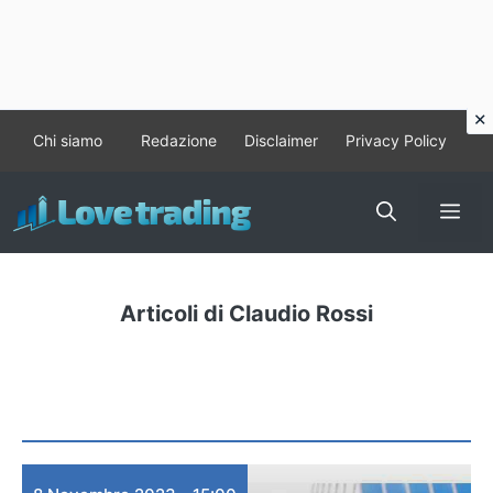
Vai
Chi siamo
Redazione
Disclaimer
Privacy Policy
al
contenuto
Me
Articoli di Claudio Rossi