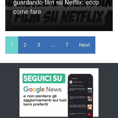
guardando film su Netflix: ecco
come fare
1
2
3
…
7
Next