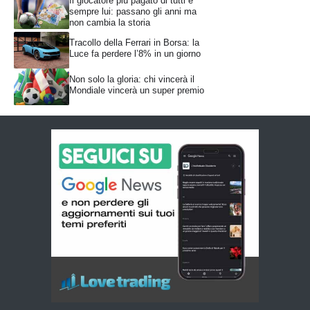
Il giocatore più pagato di tutti è
sempre lui: passano gli anni ma
non cambia la storia
Tracollo della Ferrari in Borsa: la
Luce fa perdere l’8% in un giorno
Non solo la gloria: chi vincerà il
Mondiale vincerà un super premio