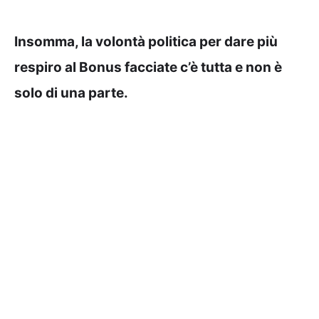
Insomma, la volontà politica per dare più
respiro al Bonus facciate c’è tutta e non è
solo di una parte.