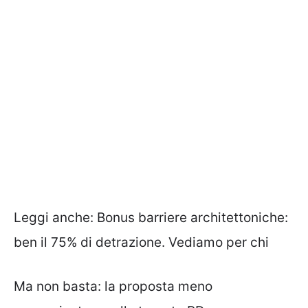
Leggi anche:
Bonus barriere architettoniche:
ben il 75% di detrazione. Vediamo per chi
Ma non basta: la proposta meno