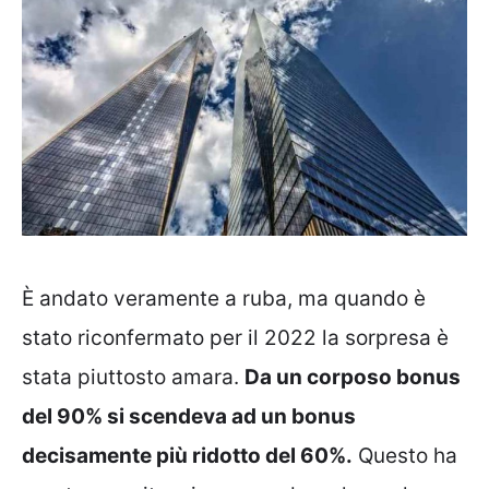
È andato veramente a ruba, ma quando è
stato riconfermato per il 2022 la sorpresa è
stata piuttosto amara.
Da un corposo bonus
del 90% si scendeva ad un bonus
decisamente più ridotto del 60%.
Questo ha