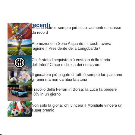
Articoli recenti
Roland Garros sempre più ricco: aumenti e incasso
da record
Promozione in Serie A quanto mi costi: aveva
ragione il Presidente della Longobarda?
Chi è stato l’acquisto più costoso della storia
dell’Inter? Croce e delizia dei nerazzurri
Il giocatore più pagato di tutti è sempre lui: passano
gli anni ma non cambia la storia
Tracollo della Ferrari in Borsa: la Luce fa perdere
l’8% in un giorno
Non solo la gloria: chi vincerà il Mondiale vincerà un
super premio