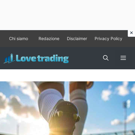
Vai
Chi siamo
Redazione
Disclaimer
Privacy Policy
al
contenuto
Me