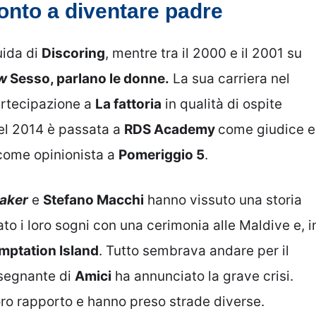
ronto a diventare padre
uida di
Discoring
, mentre tra il 2000 e il 2001 su
ow
Sesso, parlano le donne.
La sua carriera nel
artecipazione a
La fattoria
in qualità di ospite
el 2014 è passata a
RDS Academy
come giudice e
 come opinionista a
Pomeriggio 5
.
aker
e
Stefano Macchi
hanno vissuto una storia
o i loro sogni con una cerimonia alle Maldive e, i
mptation Island
. Tutto sembrava andare per il
nsegnante di
Amici
ha annunciato la grave crisi.
 loro rapporto e hanno preso strade diverse.