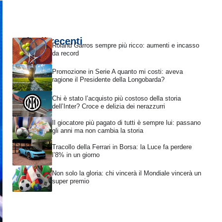
Articoli recenti
Roland Garros sempre più ricco: aumenti e incasso
da record
Promozione in Serie A quanto mi costi: aveva
ragione il Presidente della Longobarda?
Chi è stato l’acquisto più costoso della storia
dell’Inter? Croce e delizia dei nerazzurri
Il giocatore più pagato di tutti è sempre lui: passano
gli anni ma non cambia la storia
Tracollo della Ferrari in Borsa: la Luce fa perdere
l’8% in un giorno
Non solo la gloria: chi vincerà il Mondiale vincerà un
super premio