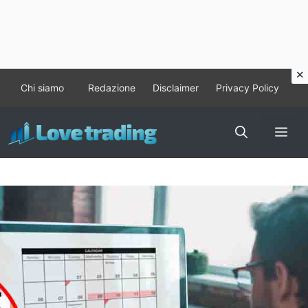
Vai
Chi siamo
Redazione
Disclaimer
Privacy Policy
al
contenuto
Me