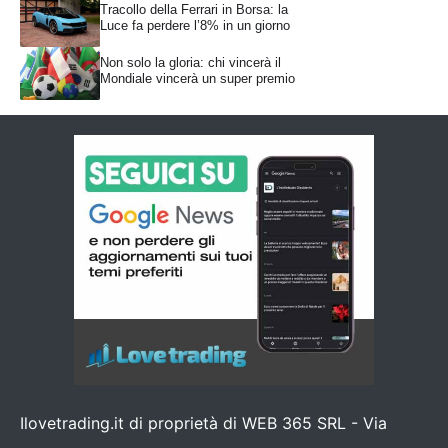
Tracollo della Ferrari in Borsa: la
Luce fa perdere l’8% in un giorno
Non solo la gloria: chi vincerà il
Mondiale vincerà un super premio
Ilovetrading.it di proprietà di WEB 365 SRL - Via