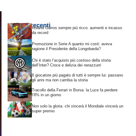
Articoli recenti
Roland Garros sempre più ricco: aumenti e incasso
da record
Promozione in Serie A quanto mi costi: aveva
ragione il Presidente della Longobarda?
Chi è stato l’acquisto più costoso della storia
dell’Inter? Croce e delizia dei nerazzurri
Il giocatore più pagato di tutti è sempre lui: passano
gli anni ma non cambia la storia
Tracollo della Ferrari in Borsa: la Luce fa perdere
l’8% in un giorno
Non solo la gloria: chi vincerà il Mondiale vincerà un
super premio