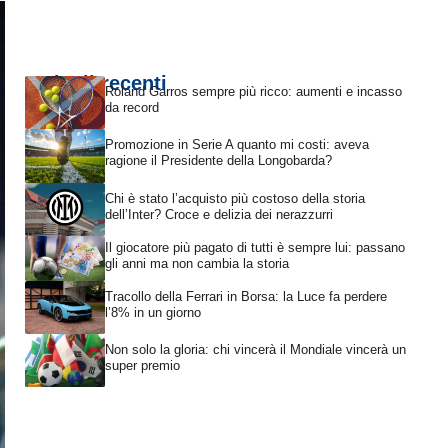
Articoli recenti
Roland Garros sempre più ricco: aumenti e incasso
da record
Promozione in Serie A quanto mi costi: aveva
ragione il Presidente della Longobarda?
Chi è stato l’acquisto più costoso della storia
dell’Inter? Croce e delizia dei nerazzurri
Il giocatore più pagato di tutti è sempre lui: passano
gli anni ma non cambia la storia
Tracollo della Ferrari in Borsa: la Luce fa perdere
l’8% in un giorno
Non solo la gloria: chi vincerà il Mondiale vincerà un
super premio