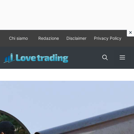
Vai
Chi siamo
Redazione
Disclaimer
Privacy Policy
al
contenuto
Me