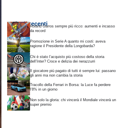
Articoli recenti
Roland Garros sempre più ricco: aumenti e incasso
da record
Promozione in Serie A quanto mi costi: aveva
ragione il Presidente della Longobarda?
Chi è stato l’acquisto più costoso della storia
dell’Inter? Croce e delizia dei nerazzurri
Il giocatore più pagato di tutti è sempre lui: passano
gli anni ma non cambia la storia
Tracollo della Ferrari in Borsa: la Luce fa perdere
l’8% in un giorno
Non solo la gloria: chi vincerà il Mondiale vincerà un
super premio