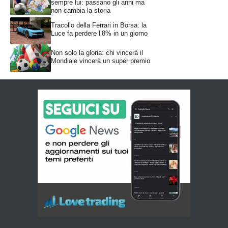
sempre lui: passano gli anni ma
non cambia la storia
Tracollo della Ferrari in Borsa: la
Luce fa perdere l’8% in un giorno
Non solo la gloria: chi vincerà il
Mondiale vincerà un super premio