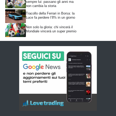
sempre lui: passano gli anni ma
non cambia la storia
Tracollo della Ferrari in Borsa: la
Luce fa perdere l’8% in un giorno
Non solo la gloria: chi vincerà il
Mondiale vincerà un super premio