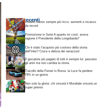
Articoli recenti
Roland Garros sempre più ricco: aumenti e incasso
da record
Promozione in Serie A quanto mi costi: aveva
ragione il Presidente della Longobarda?
Chi è stato l’acquisto più costoso della storia
dell’Inter? Croce e delizia dei nerazzurri
Il giocatore più pagato di tutti è sempre lui: passano
gli anni ma non cambia la storia
Tracollo della Ferrari in Borsa: la Luce fa perdere
l’8% in un giorno
Non solo la gloria: chi vincerà il Mondiale vincerà un
super premio