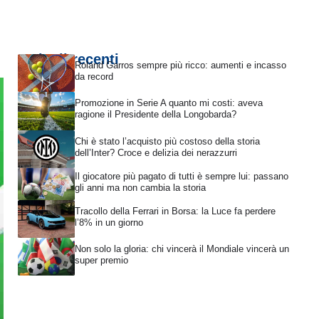
Articoli recenti
Roland Garros sempre più ricco: aumenti e incasso
da record
Promozione in Serie A quanto mi costi: aveva
ragione il Presidente della Longobarda?
Chi è stato l’acquisto più costoso della storia
dell’Inter? Croce e delizia dei nerazzurri
Il giocatore più pagato di tutti è sempre lui: passano
gli anni ma non cambia la storia
Tracollo della Ferrari in Borsa: la Luce fa perdere
l’8% in un giorno
Non solo la gloria: chi vincerà il Mondiale vincerà un
super premio