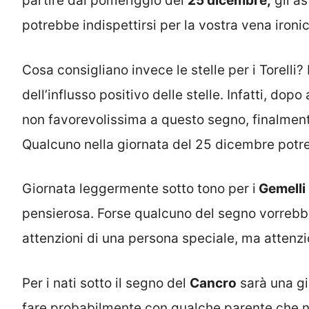
partire dal pomeriggio del
25 dicembre,
gli a
potrebbe indispettirsi per la vostra vena ironic
Cosa consigliano invece le stelle per i Torelli? 
dell’influsso positivo delle stelle. Infatti, dop
non favorevolissima a questo segno, finalmente 
Qualcuno nella giornata del 25 dicembre potre
Giornata leggermente sotto tono per i
Gemelli
pensierosa. Forse qualcuno del segno vorrebbe 
attenzioni di una persona speciale, ma attenz
Per i nati sotto il segno del
Cancro
sarà una gio
fare probabilmente con qualche parente che no