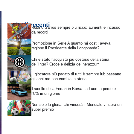
Articoli recenti
Roland Garros sempre più ricco: aumenti e incasso
da record
Promozione in Serie A quanto mi costi: aveva
ragione il Presidente della Longobarda?
Chi è stato l’acquisto più costoso della storia
dell’Inter? Croce e delizia dei nerazzurri
Il giocatore più pagato di tutti è sempre lui: passano
gli anni ma non cambia la storia
Tracollo della Ferrari in Borsa: la Luce fa perdere
l’8% in un giorno
Non solo la gloria: chi vincerà il Mondiale vincerà un
super premio