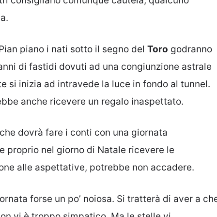
stri consigliano comunque cautela, qualcuno
a.
Pian piano i nati sotto il segno del
Toro
godranno
o anni di fastidi dovuti ad una congiunzione astrale
si inizia ad intravede la luce in fondo al tunnel.
bbe anche ricevere un regalo inaspettato.
che dovrà fare i conti con una giornata
proprio nel giorno di Natale ricevere le
ione alle aspettative, potrebbe non accadere.
rnata forse un po’ noiosa. Si tratterà di aver a ch
n vi è troppo simpatico. Ma le stelle vi