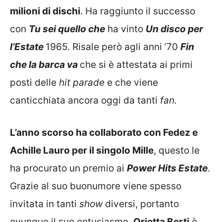
milioni di dischi
. Ha raggiunto il successo
con
Tu sei quello che
ha vinto
Un disco per
l’Estate
1965. Risale però agli anni ’70
Fin
che la barca va
che si è attestata ai primi
posti delle
hit parade
e che viene
canticchiata ancora oggi da tanti
fan.
L’anno scorso ha collaborato con Fedez e
Achille Lauro per il singolo Mille
, questo le
ha procurato un premio ai
Power Hits Estate
.
Grazie al suo buonumore viene spesso
invitata in tanti
show
diversi, portanto
ovunque il suo entusiasmo.
Orietta Berti
è