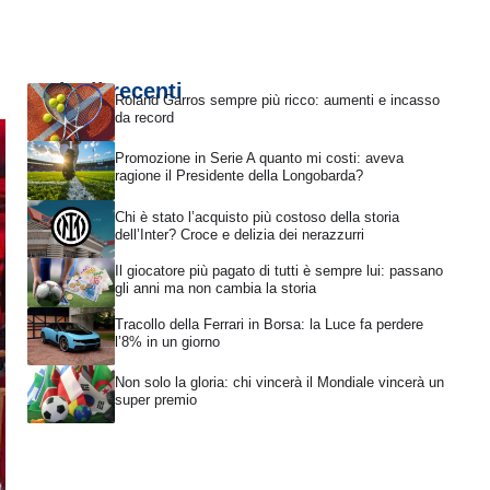
Articoli recenti
Roland Garros sempre più ricco: aumenti e incasso
da record
Promozione in Serie A quanto mi costi: aveva
ragione il Presidente della Longobarda?
Chi è stato l’acquisto più costoso della storia
dell’Inter? Croce e delizia dei nerazzurri
Il giocatore più pagato di tutti è sempre lui: passano
gli anni ma non cambia la storia
Tracollo della Ferrari in Borsa: la Luce fa perdere
l’8% in un giorno
Non solo la gloria: chi vincerà il Mondiale vincerà un
super premio