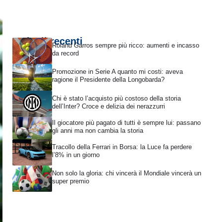
Articoli recenti
Roland Garros sempre più ricco: aumenti e incasso
da record
Promozione in Serie A quanto mi costi: aveva
ragione il Presidente della Longobarda?
Chi è stato l’acquisto più costoso della storia
dell’Inter? Croce e delizia dei nerazzurri
Il giocatore più pagato di tutti è sempre lui: passano
gli anni ma non cambia la storia
Tracollo della Ferrari in Borsa: la Luce fa perdere
l’8% in un giorno
Non solo la gloria: chi vincerà il Mondiale vincerà un
super premio