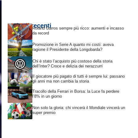
Articoli recenti
Roland Garros sempre più ricco: aumenti e incasso
da record
Promozione in Serie A quanto mi costi: aveva
ragione il Presidente della Longobarda?
Chi è stato l’acquisto più costoso della storia
dell’Inter? Croce e delizia dei nerazzurri
Il giocatore più pagato di tutti è sempre lui: passano
gli anni ma non cambia la storia
Tracollo della Ferrari in Borsa: la Luce fa perdere
l’8% in un giorno
Non solo la gloria: chi vincerà il Mondiale vincerà un
super premio