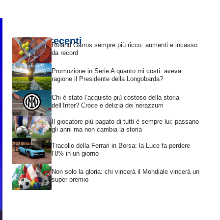
Articoli recenti
Roland Garros sempre più ricco: aumenti e incasso
da record
Promozione in Serie A quanto mi costi: aveva
ragione il Presidente della Longobarda?
Chi è stato l’acquisto più costoso della storia
dell’Inter? Croce e delizia dei nerazzurri
Il giocatore più pagato di tutti è sempre lui: passano
gli anni ma non cambia la storia
Tracollo della Ferrari in Borsa: la Luce fa perdere
l’8% in un giorno
Non solo la gloria: chi vincerà il Mondiale vincerà un
super premio